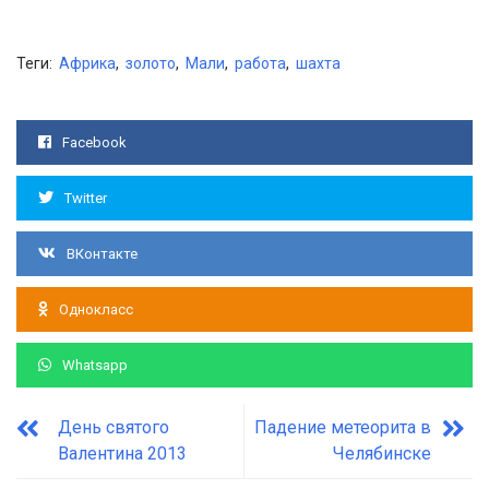
Теги:
Африка
,
золото
,
Мали
,
работа
,
шахта
Facebook
Twitter
ВКонтакте
Однокласс
Whatsapp
День святого
Падение метеорита в
Валентина 2013
Челябинске