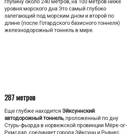
глубину около 240 метров, на 100 метров ниже
уровня морского дна Это самый глубоко
залегающий под морским дном и второй по
длине (после Готардского базисного тоннеля)
железнодорожный тоннель в мире.
287 метров
Еще глубже находится
Эйксуннский
автодорожный тоннель
, проложенный по дну
Стурь-фьорда в норвежской провинции Мёре-ог-
Румсдал, соединяет города Эйксунн и Рьянес.