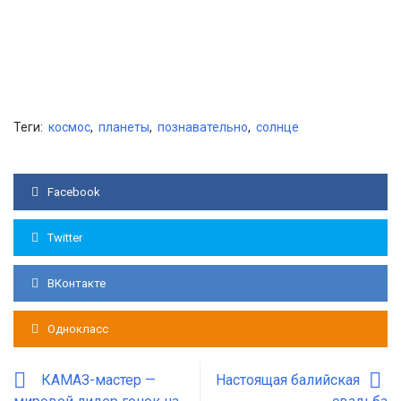
Теги:
космос
,
планеты
,
познавательно
,
солнце
Facebook
Twitter
ВКонтакте
Однокласс
КАМАЗ-мастер —
Настоящая балийская