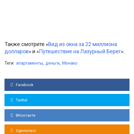
Также смотрите «
Вид из окна за 22 миллиона
долларов
» и «
Путешествие на Лазурный Берег
».
Теги:
апартаменты
,
деньги
,
Монако
Facebook
Twitter
ВКонтакте
Однокласс