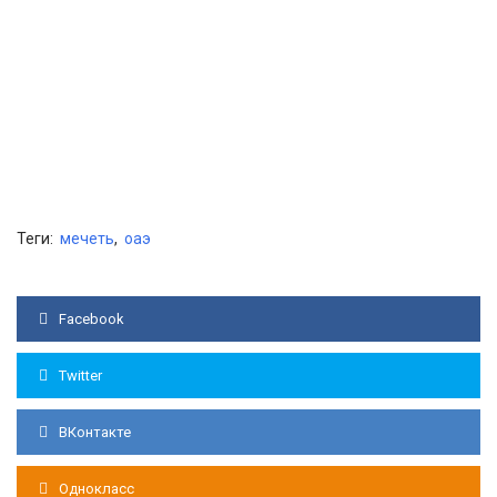
Теги:
мечеть
,
оаэ
Facebook
Twitter
ВКонтакте
Однокласс