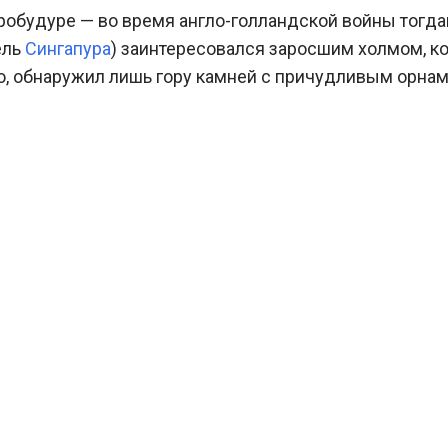
робудуре — во время англо-голландской войны тогд
ель
Сингапура
) заинтересовался заросшим холмом, к
ю, обнаружил лишь гору камней с причудливым орна