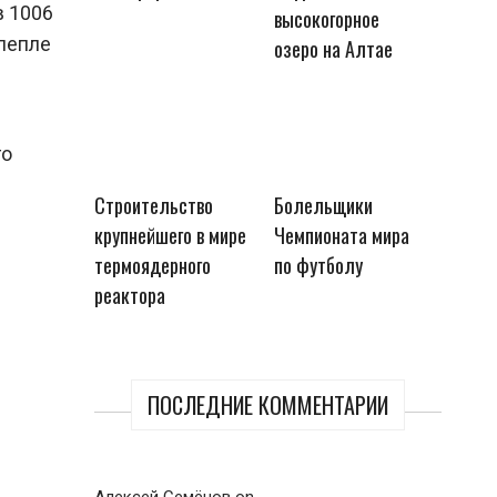
в 1006
высокогорное
 пепле
озеро на Алтае
го
Строительство
Болельщики
крупнейшего в мире
Чемпионата мира
термоядерного
по футболу
реактора
ПОСЛЕДНИЕ КОММЕНТАРИИ
Алексей Семёнов
on