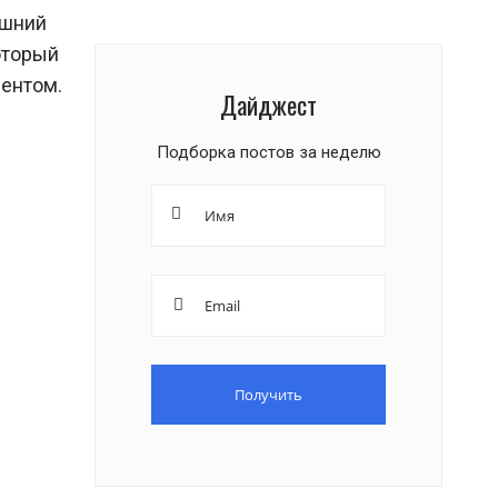
ашний
оторый
ментом.
Дайджест
Подборка постов за неделю