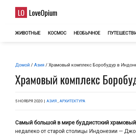
LO
LoveOpium
ЖИВОТНЫЕ
КОСМОС
НЕОБЫЧНОЕ
ПУТЕШЕСТВ
Домой
/
Азия
/ Храмовый комплекс Боробудур в Индон
Храмовый комплекс Боробу
5 НОЯБРЯ 2020
|
АЗИЯ
,
АРХИТЕКТУРА
Самый большой в мире буддистский храмовый
недалеко от старой столицы Индонезии — Джок