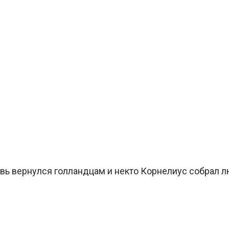
вь вернулся голландцам и некто Корнелиус собрал л
: