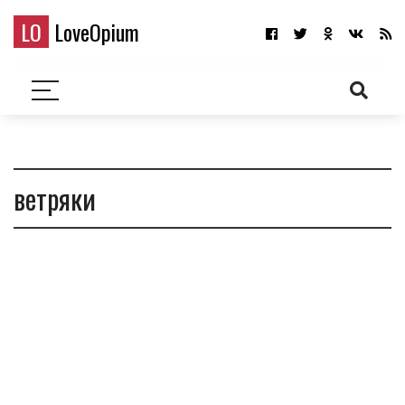
LO
LoveOpium
ветряки