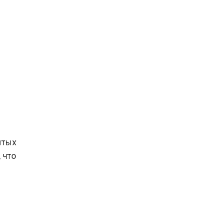
ытых
 что