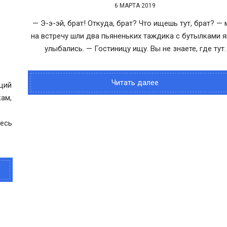
6 МАРТА 2019
— Э-э-эй, брат! Откуда, брат? Что ищешь тут, брат? — 
на встречу шли два пьяненьких таждика с бутылками я
улыбались. — Гостиницу ищу. Вы не знаете, где тут.
Читать далее
щий
кам,
десь