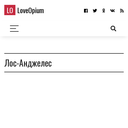
LO
LoveOpium
Лос-Анджелес