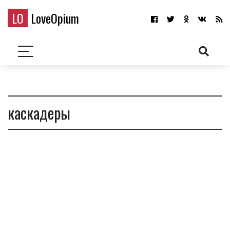
LO
LoveOpium
каскадеры