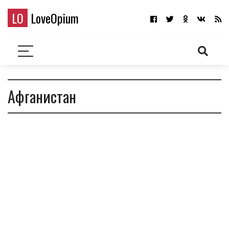
LO
LoveOpium
Афганистан