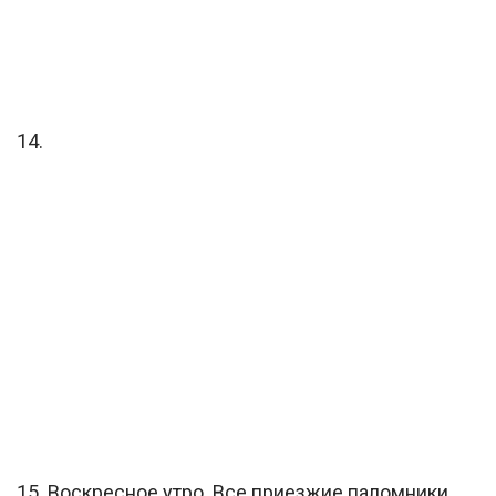
14.
15. Воскресное утро. Все приезжие паломники