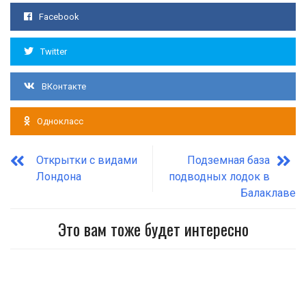
Facebook
Twitter
ВКонтакте
Однокласс
Открытки с видами
Подземная база
Лондона
подводных лодок в
Балаклаве
Это вам тоже будет интересно