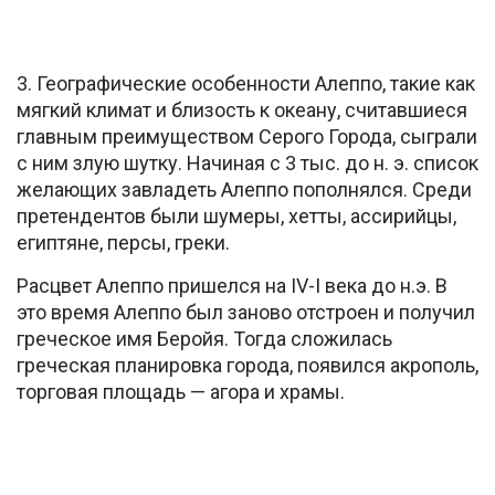
3. Географические особенности Алеппо, такие как
мягкий климат и близость к океану, считавшиеся
главным преимуществом Серого Города, сыграли
с ним злую шутку. Начиная с 3 тыс. до н. э. список
желающих завладеть Алеппо пополнялся. Среди
претендентов были шумеры, хетты, ассирийцы,
египтяне, персы, греки.
Расцвет Алеппо пришелся на IV-I века до н.э. В
это время Алеппо был заново отстроен и получил
греческое имя Беройя. Тогда сложилась
греческая планировка города, появился акрополь,
торговая площадь — агора и храмы.