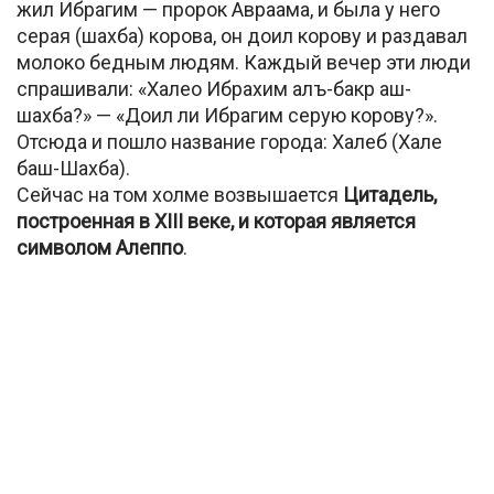
жил Ибрагим — пророк Авраама, и была у него
серая (шахба) корова, он доил корову и раздавал
молоко бедным людям. Каждый вечер эти люди
спрашивали: «Халео Ибрахим алъ-бакр аш-
шахба?» — «Доил ли Ибрагим серую корову?».
Отсюда и пошло название города: Халеб (Хале
баш-Шахба).
Сейчас на том холме возвышается
Цитадель,
построенная в XIII веке, и которая является
символом Алеппо
.