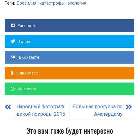
Теги:
Бразилия
,
катастрофы
,
экология
Facebook
Twitter
ВКонтакте
Однокласс
Whatsapp
Народный фотограф
Большая прогулка по
дикой природы 2015
Амстердаму
Это вам тоже будет интересно