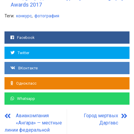
Awards 2017
Теги:
конкурс
,
фотография
Facebook
Twitter
ВКонтакте
Однокласс
Whatsapp
Авиакомпания
Город мертвых
«Ангара» — местные
Даргавс
линии федеральной