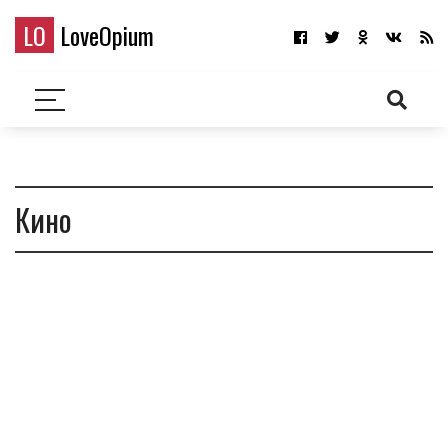
LO
LoveOpium
Кино