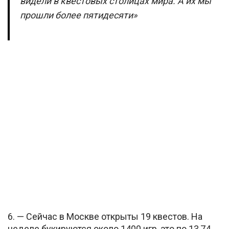
видели в квестовых столицах мира. А их мы
прошли более пятидесяти»
6. — Сейчас в Москве открыты 19 квестов. На
неделе букируются около 1400 игр, это по 13,74