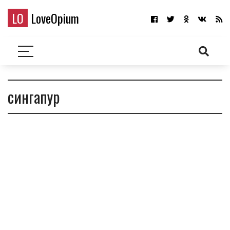
LO
LoveOpium
сингапур