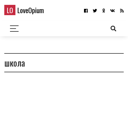
LO
LoveOpium
школа