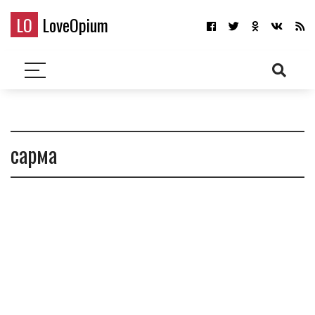
LO
LoveOpium
сарма