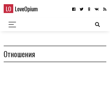
LO
LoveOpium
Отношения