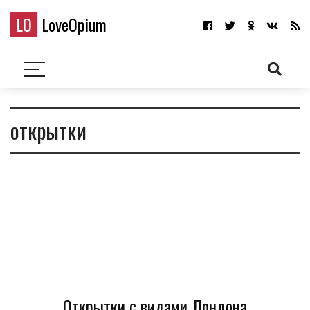
LO
LoveOpium
открытки
Открытки с видами Лондона