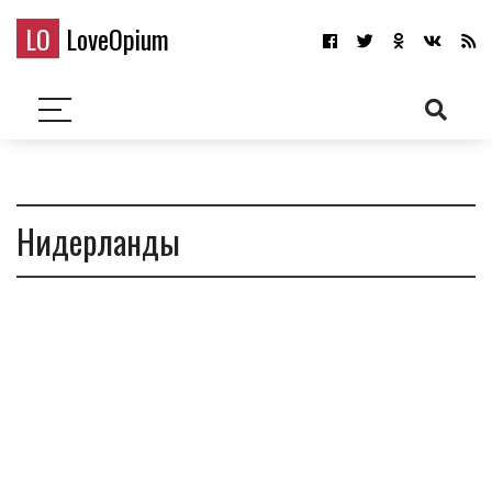
LO
LoveOpium
Нидерланды