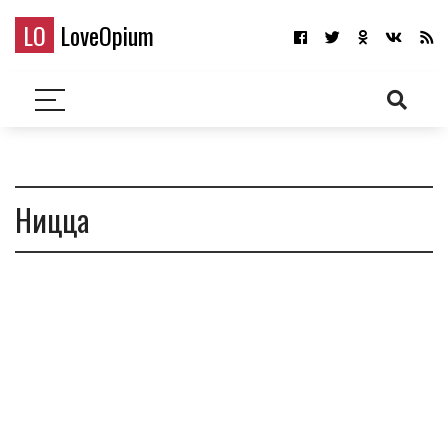
LO
LoveOpium
Ницца