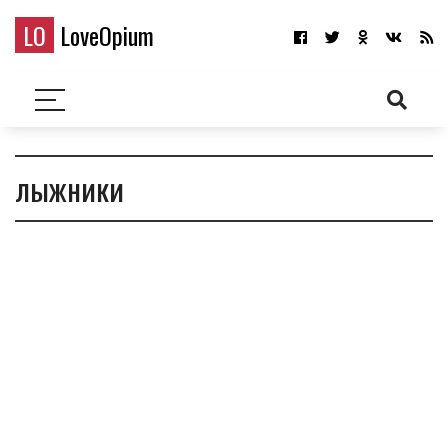
LO
LoveOpium
лыжники