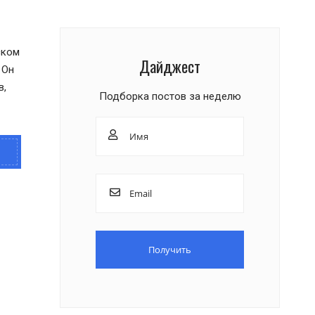
ском
Дайджест
 Он
в,
Подборка постов за неделю