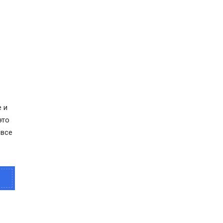
 и
это
 все