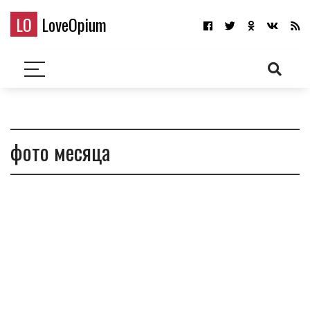
LO
LoveOpium
фото месяца