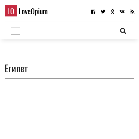
LO
LoveOpium
Египет