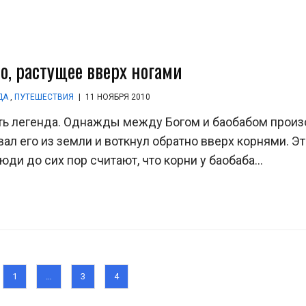
о, растущее вверх ногами
ДА
,
ПУТЕШЕСТВИЯ
|
11 НОЯБРЯ 2010
сть легенда. Однажды между Богом и баобабом прои
ал его из земли и воткнул обратно вверх корнями. Э
и до сих пор считают, что корни у баобаба...
1
…
3
4