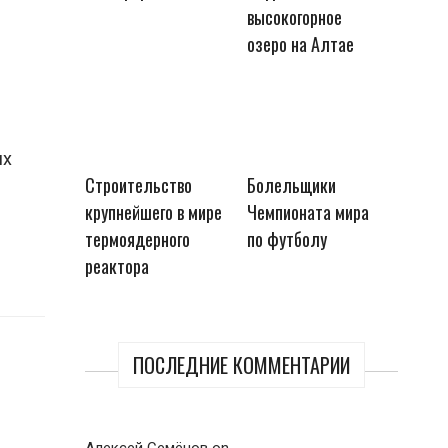
высокогорное
озеро на Алтае
их
Строительство
Болельщики
крупнейшего в мире
Чемпионата мира
термоядерного
по футболу
реактора
ПОСЛЕДНИЕ КОММЕНТАРИИ
Алексей Семёнов
on