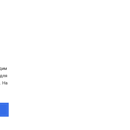
2
идим
 для
. На