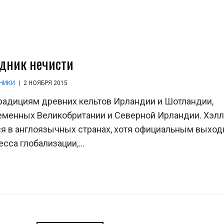
дник нечисти
НИКИ
|
2 НОЯБРЯ 2015
радициям древних кельтов Ирландии и Шотландии,
ременных Великобритании и Северной Ирландии. Хэл
ся в англоязычных странах, хотя официальным выхо
сса глобализации,...