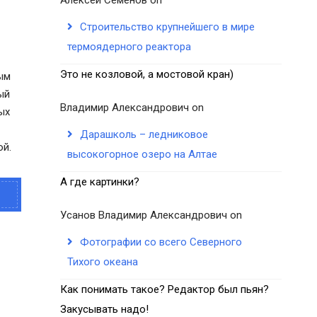
Строительство крупнейшего в мире
термоядерного реактора
Это не козловой, а мостовой кран)
ым
ый
Владимир Александрович
on
ых
Дарашколь – ледниковое
ой.
высокогорное озеро на Алтае
А где картинки?
Усанов Владимир Александрович
on
Фотографии со всего Северного
Тихого океана
Как понимать такое? Редактор был пьян?
Закусывать надо!