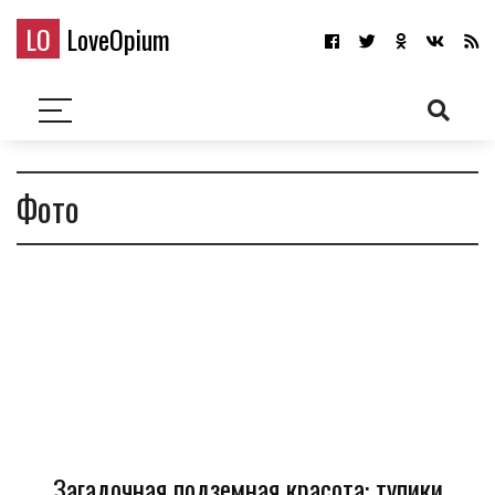
LO
LoveOpium
Фото
Загадочная подземная красота: тупики